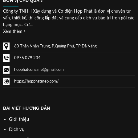
ĐƠN VỊ CHỦ QUẢN
Công ty TNHH Xây dựng và Cơ điện Hợp Phát là đơn vị chuyên tư
vấn, thiết kế, thi công lắp đặt và cung cấp dịch vụ bảo trì trọn gói các
hạng mục: Cơ...
Xem thêm
60 Thân Nhân Trung, P.Quảng Phú, TP Đà Nẵng
0976 079 234
hopphatcons.me@gmail.com
https://hopphatmep.com/
BÀI VIẾT HƯỚNG DẪN
Giới thiệu
Dịch vụ